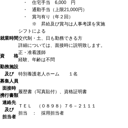
・ 住宅手当 6,000 円
・ 通勤手当（上限21,000円）
・ 賞与有り（年２回）
※ 昇給及び賞与は人事考課を実施
シフトによる
就業時間
交代制・土、日も勤務できる方
詳細については、面接時に説明致します。
正・准看護師
資 格
経験、年齢は不問
勤務施設
及び
特別養護老人ホーム １名
募集人員
面接時
履歴書（写真貼付）、資格証明書
携行書類
連絡先
ＴＥＬ （０８９８）７６－２１１１
及び
担当 ： 採用担当者
担当者