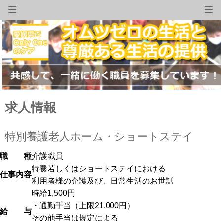
求人情報
特別養護老人ホーム・ショートステイ
職 種
介護職員
特養若しくはショートステイにおける
仕事内容
利用者様の介護及び、日常生活のお世話
時給1,500円
・通勤手当（上限21,000円）
給 与
その他手当は規定による