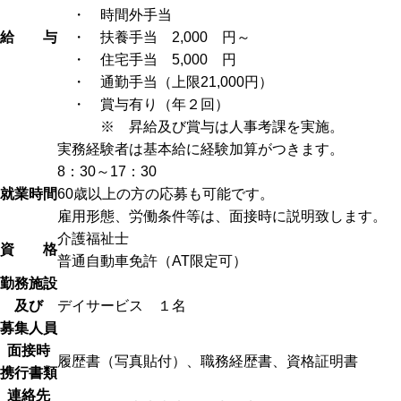
・ 時間外手当
給 与
・ 扶養手当 2,000 円～
・ 住宅手当 5,000 円
・ 通勤手当（上限21,000円）
・ 賞与有り（年２回）
※ 昇給及び賞与は人事考課を実施。
実務経験者は基本給に経験加算がつきます。
8：30～17：30
就業時間
60歳以上の方の応募も可能です。
雇用形態、労働条件等は、面接時に説明致します。
介護福祉士
資 格
普通自動車免許（AT限定可）
勤務施設
及び
デイサービス １名
募集人員
面接時
履歴書（写真貼付）、職務経歴書、資格証明書
携行書類
連絡先